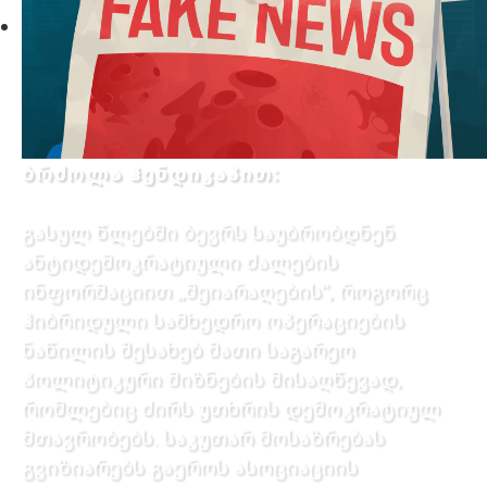
ბრძოლა ჰენდიკაპით:
გასულ წლებში ბევრს საუბრობდნენ
ანტიდემოკრატიული ძალების
ინფორმაციით „შეიარაღების”, როგორც
ჰიბრიდული სამხედრო ოპერაციების
ნაწილის შესახებ მათი საგარეო
პოლიტიკური მიზნების მისაღწევად,
რომლებიც ძირს უთხრის დემოკრატიულ
მთავრობებს. საკუთარ მოსაზრებას
გვიზიარებს გაეროს ასოციაციის