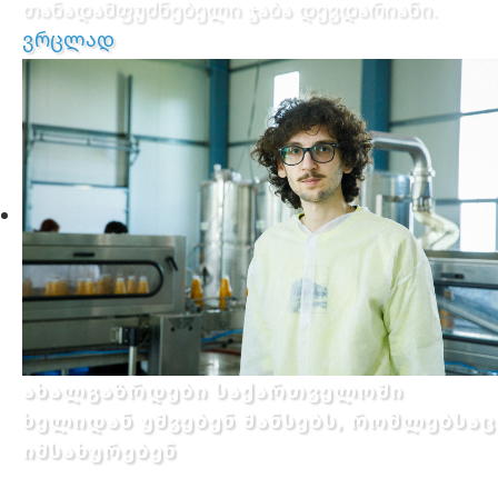
თანადამფუძნებელი ჯაბა დევდარიანი.
ვრცლად
ახალგაზრდები საქართველოში
ხელიდან უშვებენ შანსებს, რომლებსაც
იმსახურებენ