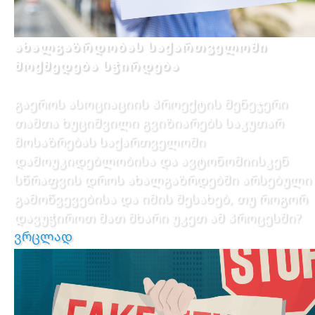
ახალგაზრდობას საქართველოში
მოქმედება სჭირდება
გაეროს ასოციაციის პროექტის მენეჯერი
თამთა ხუციშვილი გვიზიარებს საკუთარ
მოსაზრებას საქართველოში
დამოუკიდებლობისა და ავტონომიისკენ
სწრაფვის დროს ახალგაზრდებში არსებული
გამოწვევებისა და იმის შესახებ, თუ როგორ
დავუჭიროთ მათ მხარი უკეთ ამ პროცესში?
ვრცლად