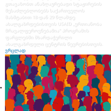
გთავაზობთ ანაზღაურებადი სტაჟირების
შესაძლებლობებს საქართველოს
მასშტაბით 18-დან 29 წლამდე
ახალგაზრდებისთვის USAID „ერთიანობა
მრავალფეროვნებაშია" პროგრამის
ფარგლებში მხარდაჭერილი
ახალგაზრდული ცენტრის წევრებისთვის.
ვრცლად