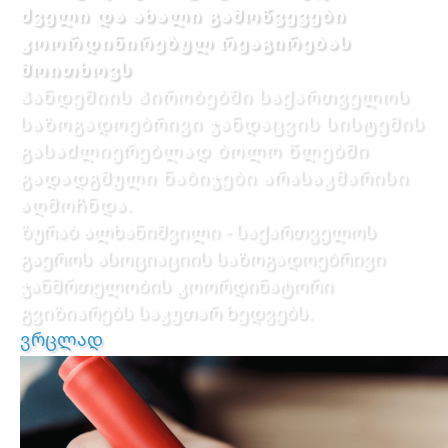
ძველი და ახალი გამოწვევები
კოორდინირებულ რეაგირებას
მოითხოვს
პანდემიის პირობებში საქართველოს
საზოგადოებრივი ჯანდაცვის სისტემის
გასაძლიერებლად ბოლო წლებში
გადადგმული ნაბიჯები არასაკმარისი
აღმოჩნდა.
ზურაბ ალხანიშვილი - საქართველოს
გაეროს ასოციაციის საზოგადოებრივი
ჯანმრთელობის კოორდინატორი
გვიზიარებს საკუთარ ხედვებს.
ვრცლად