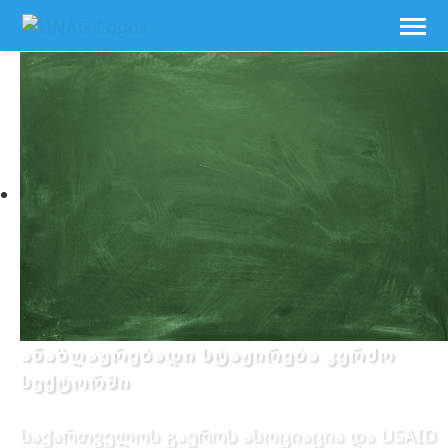
ანაზღაურებადი სტაჟირება კერძო
სექტორში
საქართველოს გაეროს ასოციაცია და USAID