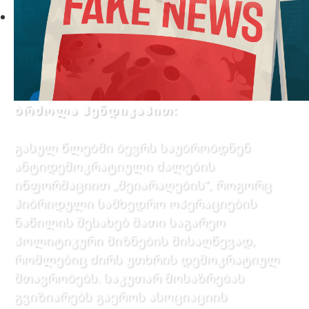
ბრძოლა ჰენდიკაპით:
გასულ წლებში ბევრს საუბრობდნენ
ანტიდემოკრატიული ძალების
ინფორმაციით „შეიარაღების”, როგორც
ჰიბრიდული სამხედრო ოპერაციების
ნაწილის შესახებ მათი საგარეო
პოლიტიკური მიზნების მისაღწევად,
რომლებიც ძირს უთხრის დემოკრატიულ
მთავრობებს. საკუთარ მოსაზრებას
გვიზიარებს გაეროს ასოციაციის