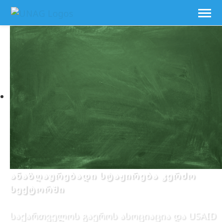
ანაზღაურებადი სტაჟირება კერძო
სექტორში
საქართველოს გაეროს ასოციაცია და USAID