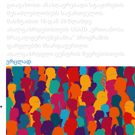
გთავაზობთ ანაზღაურებადი სტაჟირების
შესაძლებლობებს საქართველოს
მასშტაბით 18-დან 29 წლამდე
ახალგაზრდებისთვის USAID „ერთიანობა
მრავალფეროვნებაშია" პროგრამის
ფარგლებში მხარდაჭერილი
ახალგაზრდული ცენტრის წევრებისთვის.
ვრცლად