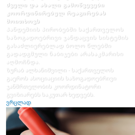
ძველი და ახალი გამოწვევები
კოორდინირებულ რეაგირებას
მოითხოვს
პანდემიის პირობებში საქართველოს
საზოგადოებრივი ჯანდაცვის სისტემის
გასაძლიერებლად ბოლო წლებში
გადადგმული ნაბიჯები არასაკმარისი
აღმოჩნდა.
ზურაბ ალხანიშვილი - საქართველოს
გაეროს ასოციაციის საზოგადოებრივი
ჯანმრთელობის კოორდინატორი
გვიზიარებს საკუთარ ხედვებს.
ვრცლად