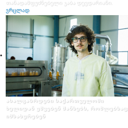
თანადამფუძნებელი ჯაბა დევდარიანი.
ვრცლად
ახალგაზრდები საქართველოში
ხელიდან უშვებენ შანსებს, რომლებსაც
იმსახურებენ