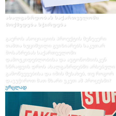
ახალგაზრდობას საქართველოში
მოქმედება სჭირდება
გაეროს ასოციაციის პროექტის მენეჯერი
თამთა ხუციშვილი გვიზიარებს საკუთარ
მოსაზრებას საქართველოში
დამოუკიდებლობისა და ავტონომიისკენ
სწრაფვის დროს ახალგაზრდებში არსებული
გამოწვევებისა და იმის შესახებ, თუ როგორ
დავუჭიროთ მათ მხარი უკეთ ამ პროცესში?
ვრცლად