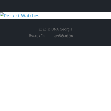
uhren
replika
2026 © UNA Georgia
der
ᲛᲗᲐᲕᲐᲠᲘ
ᲙᲝᲜᲢᲐᲥᲢᲘ
spitzenklasse
rolex
replica
replica
hubolt
watches